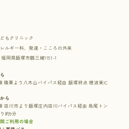
子どもクリニック
アレルギー科、発達・こころの外来
14 福岡県飯塚市鶴三緒1151-1
合
から
号線 篠栗より八木山バイパス経由 飯塚終点 穂波東IC
面から
号線 田川市より飯塚庄内田川バイパス経由 烏尾トン
り約9分
機関ご利用の場合
線＋西鉄バス