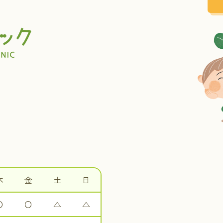
木
金
土
日
〇
〇
△
△