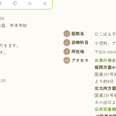
〇
〇
△
△
30
お盆、年末年始
医院名
ひこばえ
診療科目
小児科、
ただきます。
所在地
〒820-00
す。
アクセス
お車の場
福岡方面
国道201
30
より約8分
北九州方
国道201
ネル出口よ
公共交通
JR筑豊本