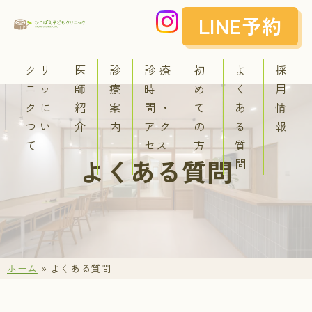
LINE予約
クリ
医
診
診療
初
よ
採
ニッ
師
療
時
め
く
用
クに
紹
案
間・
て
あ
情
つい
介
内
アク
の
る
報
て
セス
方
質
よくある質問
へ
問
ホーム
»
よくある質問