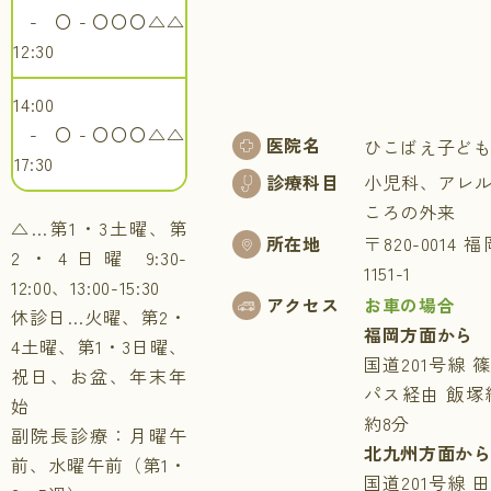
-
〇
-
〇
〇
〇
△
△
12:30
14:00
-
〇
-
〇
〇
〇
△
△
医院名
ひこばえ子ど
17:30
診療科目
小児科、アレ
ころの外来
△…第1・3土曜、第
所在地
〒820-001
2・4日曜 9:30-
1151-1
12:00、13:00-15:30
アクセス
お車の場合
休診日…火曜、第2・
福岡方面から
4土曜、第1・3日曜、
国道201号線
祝日、お盆、年末年
パス経由 飯塚
始
約8分
副院長診療：月曜午
北九州方面か
前、水曜午前（第1・
国道201号線