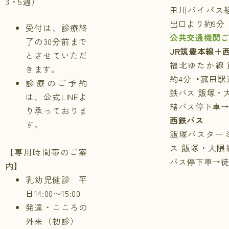
3・5週）
田川バイパス
出口より約9分
受付は、診療終
公共交通機関
了の30分前まで
JR筑豊本線＋
とさせていただ
福北ゆたか線
きます。
約4分→菰田駅
診療のご予約
鉄バス 飯塚・
は、公式LINEよ
緒バス停下車→
り承っておりま
西鉄バス
す。
飯塚バスター
ス 飯塚・大隈
【専用時間帯のご案
バス停下車→徒
内】
乳幼児健診 平
日14:00〜15:00
発達・こころの
外来（初診）